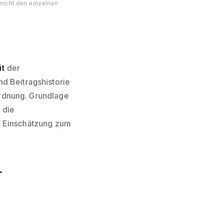
nicht den einzelnen
it
der
d Beitragshistorie
ordnung. Grundlage
 die
he Einschätzung zum
r