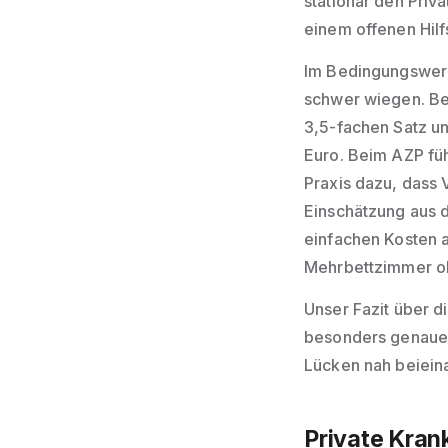
stationär den Priv
einem offenen Hilf
Im Bedingungswerk
schwer wiegen. Be
3,5-fachen Satz un
Euro. Beim AZP fü
Praxis dazu, dass
Einschätzung aus 
einfachen Kosten a
Mehrbettzimmer ohn
Unser Fazit über d
besonders genaue 
Lücken nah beieina
Private Kra