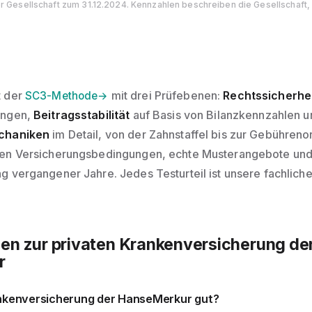
r Gesellschaft zum 31.12.2024. Kennzahlen beschreiben die Gesellschaft, 
t der
mit drei Prüfebenen:
Rechtssicherhe
SC3-Methode
ungen,
Beitragsstabilität
auf Basis von Bilanzkennzahlen un
chaniken
im Detail, von der Zahnstaffel bis zur Gebühren
nen Versicherungsbedingungen, echte Musterangebote und
g vergangener Jahre. Jedes Testurteil ist unsere fachlic
en zur privaten Krankenversicherung de
r
rankenversicherung der HanseMerkur gut?