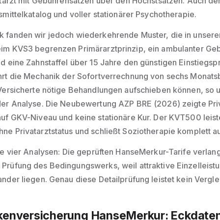
atarzt mit Gebührensätzen über den Höchstsätzen. Auch de
smittelkatalog und voller stationärer Psychotherapie.
 fanden wir jedoch wiederkehrende Muster, die in unser
im KVS3 begrenzen Primärarztprinzip, ein ambulanter G
d eine Zahnstaffel über 15 Jahre den günstigen Einstiegsp
hrt die Mechanik der Sofortverrechnung von sechs Monatsb
 Versicherte nötige Behandlungen aufschieben können, so 
der Analyse. Die Neubewertung AZP BRE (2026) zeigte Priv
uf GKV-Niveau und keine stationäre Kur. Der KVT500 leiste
e Privatarztstatus und schließt Soziotherapie komplett a
ie vier Analysen: Die geprüften HanseMerkur-Tarife verlan
Prüfung des Bedingungswerks, weil attraktive Einzelleist
nder liegen. Genau diese Detailprüfung leistet kein Vergle
nkenversicherung HanseMerkur: Eckdate