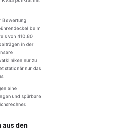
r KVS3 punktet mit
er Bewertung
ebührendeckel beim
reis von 410,80
eiträgen in der
unsere
atkliniken nur zu
t stationär nur das
us.
gen eine
ungen und spürbare
ichsrechner.
n aus den