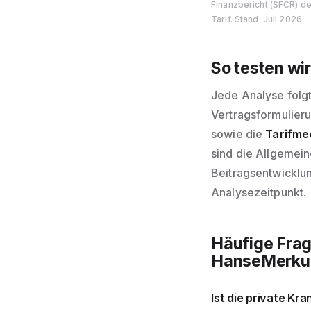
Finanzbericht (SFCR) de
Tarif. Stand: Juli 2026.
So testen wir
Jede Analyse folg
Vertragsformulier
sowie die
Tarifme
sind die Allgemei
Beitragsentwicklun
Analysezeitpunkt.
Häufige Frag
HanseMerku
Ist die private K