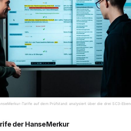
nseMerkur-Tarife auf dem Prüfstand: analysiert über die drei SC3-Ebe
rife der HanseMerkur