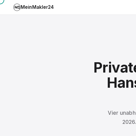
MeinMakler24
Priva
Hans
Vier unabh
2026.