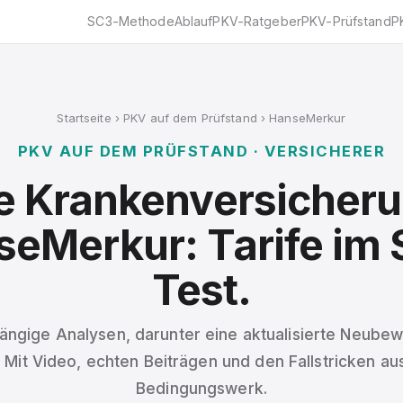
SC3-Methode
Ablauf
PKV-Ratgeber
PKV-Prüfstand
P
Startseite
›
PKV auf dem Prüfstand
› HanseMerkur
PKV AUF DEM PRÜFSTAND · VERSICHERER
te Krankenversicheru
eMerkur: Tarife im
Test.
ängige Analysen, darunter eine aktualisierte Neube
 Mit Video, echten Beiträgen und den Fallstricken a
Bedingungswerk.