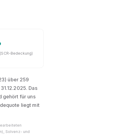
%
4 (SCR-Bedeckung)
23) über 259
 31.12.2025. Das
 gehört für uns
dequote liegt mit
bearbeiteten
), Solvenz- und