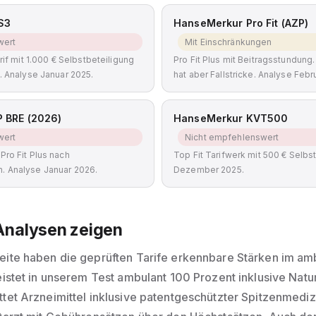
S3
HanseMerkur Pro Fit (AZP)
wert
Mit Einschränkungen
rif mit 1.000 € Selbstbeteiligung
Pro Fit Plus mit Beitragsstundung.
. Analyse Januar 2025.
hat aber Fallstricke. Analyse Febr
 BRE (2026)
HanseMerkur KVT500
wert
Nicht empfehlenswert
Pro Fit Plus nach
Top Fit Tarifwerk mit 500 € Selbs
. Analyse Januar 2026.
Dezember 2025.
Analysen zeigen
eite haben die geprüften Tarife erkennbare Stärken im am
leistet in unserem Test ambulant 100 Prozent inklusive Natu
ttet Arzneimittel inklusive patentgeschützter Spitzenmedizi